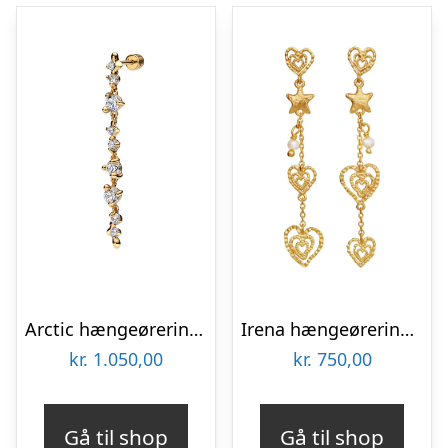
Arctic hængeørering, Large – forgyldt
Irena hængeøreringe – forgyldt
kr.
1.050,00
kr.
750,00
Gå til shop
Gå til shop