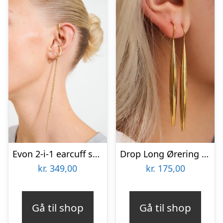
Evon 2-i-1 earcuff sæt – forgyldt
Drop Long Ørering – Lang Forgyldt Ørering i Ædelstål 6 cm
kr.
349,00
kr.
175,00
Gå til shop
Gå til shop