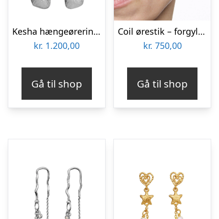
Kesha hængeøreringe – sølv
Coil ørestik – forgyldt
kr.
1.200,00
kr.
750,00
Gå til shop
Gå til shop