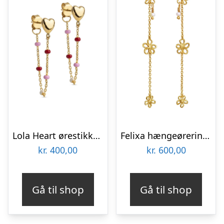
Lola Heart ørestikker – rosie/forgyldt
Felixa hængeøreringe – forgyldt
kr.
400,00
kr.
600,00
Gå til shop
Gå til shop