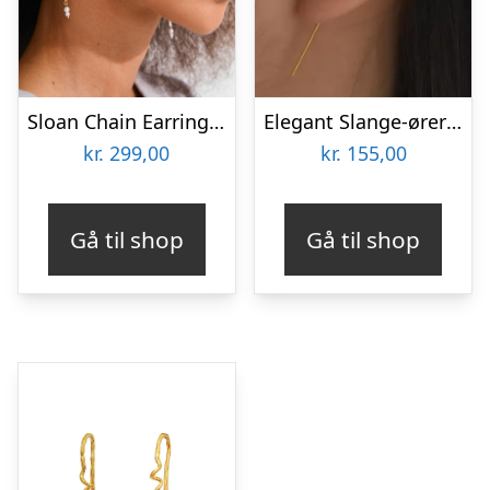
Sloan Chain Earrings Goldplated
Elegant Slange-ørering i Forgyldt Design – Golden Snake Climber
kr.
299,00
kr.
155,00
Gå til shop
Gå til shop