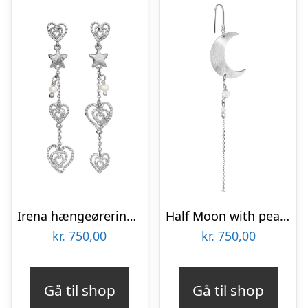
Irena hængeøreringe – sølv
Half Moon with pearl chain ørering – sølv
kr.
750,00
kr.
750,00
Gå til shop
Gå til shop