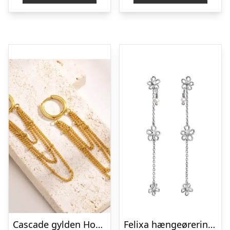
Cascade gylden Hoop – Lang Kæde-Ørering i Forgyldt Stål
Felixa hængeøreringe – sølv