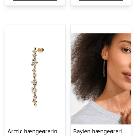
Arctic hængeørering, Large – forgyldt
Baylen hængeøreringe – forgyldt