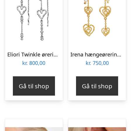
Eliori Twinkle øreringe – sølv
Irena hængeøreringe – forgyldt
kr.
800,00
kr.
750,00
Gå til shop
Gå til shop